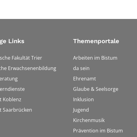
ge Links
Themenportale
sche Fakultät Trier
Arbeiten im Bistum
sche Erwachsenenbildung
da sein
eratung
Ehrenamt
Lerndienste
Glaube & Seelsorge
t Koblenz
Inklusion
t Saarbrücken
Jugend
Kirchenmusik
Prävention im Bistum