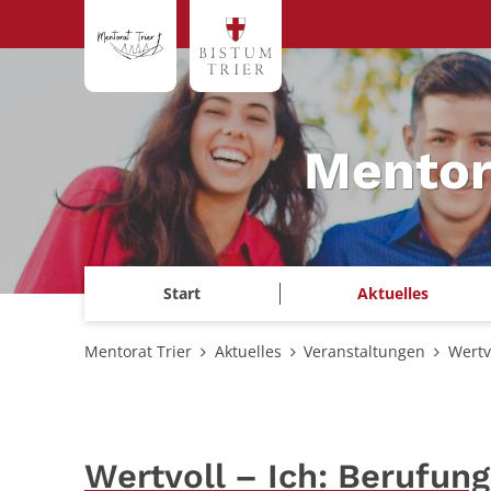
Zum Inhalt springen
Mentor
Start
Aktuelles
Mentorat Trier
Aktuelles
Veranstaltungen
Wertv
Wertvoll – Ich: Berufun