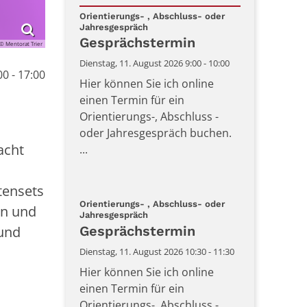
Datum: 11. August 2026
Orientierungs- , Abschluss- oder
:
Jahresgespräch
Gesprächstermin
© Mentorat Trier
Dienstag, 11. August 2026 9:00 - 10:00
0 - 17:00
Hier können Sie ich online
einen Termin für ein
Orientierungs-, Abschluss -
oder Jahresgespräch buchen.
acht
...
tensets
Orientierungs- , Abschluss- oder
en und
:
Jahresgespräch
Gesprächstermin
 und
Dienstag, 11. August 2026 10:30 - 11:30
Hier können Sie ich online
einen Termin für ein
Orientierungs-, Abschluss -