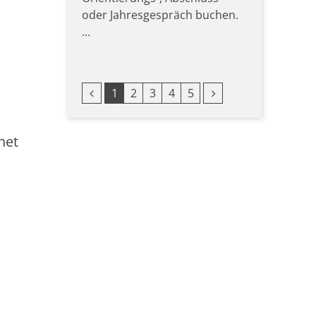
oder Jahresgespräch buchen.
...
Vorherige Seite
Nächste Seite
1
2
3
4
5
net