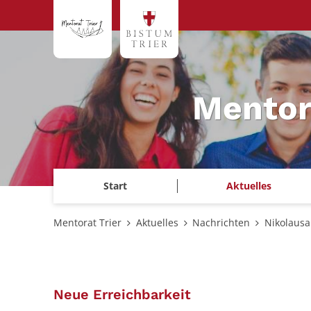
Zum Inhalt springen
Mentor
Start
Aktuelles
Mentorat Trier
Aktuelles
Nachrichten
Nikolausak
:
Neue Erreichbarkeit