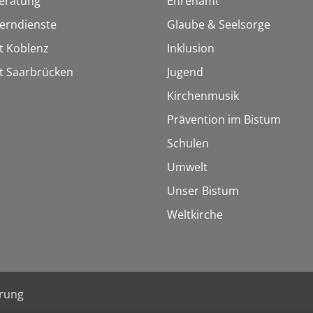
eratung
Ehrenamt
Lerndienste
Glaube & Seelsorge
t Koblenz
Inklusion
t Saarbrücken
Jugend
Kirchenmusik
Prävention im Bistum
Schulen
Umwelt
Unser Bistum
Weltkirche
ärung