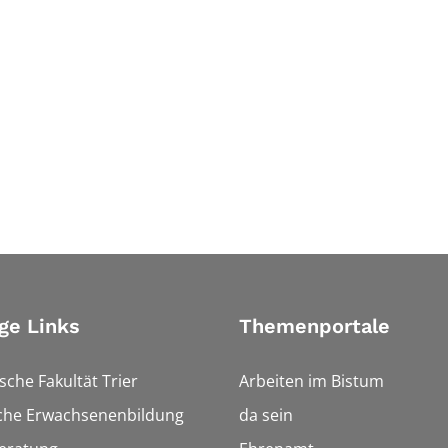
ge Links
Themenportale
sche Fakultät Trier
Arbeiten im Bistum
sche Erwachsenenbildung
da sein