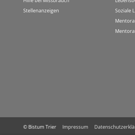
Hilfe bei Missbrauch
Lebensb
Stellenanzeigen
Soziale 
Mentora
Mentora
© Bistum Trier
Impressum
Datenschutzerkl