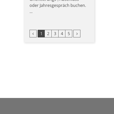
oder Jahresgespräch buchen.
...
Vorherige Seite
Nächste Seite
1
2
3
4
5