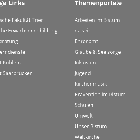
ge Links
Themenportale
sche Fakultät Trier
Arbeiten im Bistum
sche Erwachsenenbildung
da sein
eratung
Ehrenamt
Lerndienste
Glaube & Seelsorge
t Koblenz
Inklusion
t Saarbrücken
Jugend
Kirchenmusik
Prävention im Bistum
Schulen
Umwelt
Unser Bistum
Weltkirche