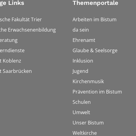
ge Links
Themenportale
sche Fakultät Trier
Arbeiten im Bistum
sche Erwachsenenbildung
da sein
eratung
Ehrenamt
Lerndienste
Glaube & Seelsorge
t Koblenz
Inklusion
t Saarbrücken
Jugend
Kirchenmusik
Prävention im Bistum
Schulen
Umwelt
Unser Bistum
Weltkirche