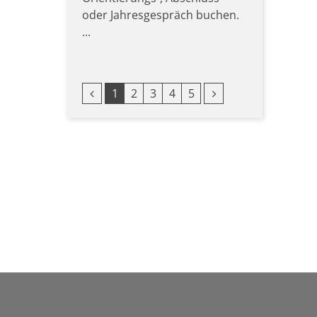
oder Jahresgespräch buchen.
...
Vorherige Seite
Nächste Seite
1
2
3
4
5