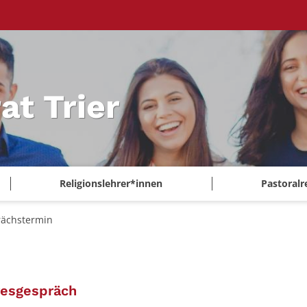
at Trier
Religionslehrer*innen
Pastoralr
ächstermin
:
resgespräch