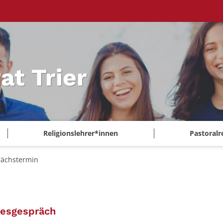
at Trier
Religionslehrer*innen
Pastoralr
ächstermin
:
resgespräch