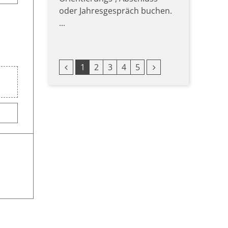
oder Jahresgespräch buchen.
...
Vorherige Seite
Nächste Seite
1
2
3
4
5