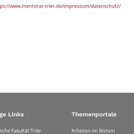
tps://www.mentorat-trier.de/impressum/datenschutz/
ge Links
Themenportale
sche Fakultät Trier
Arbeiten im Bistum