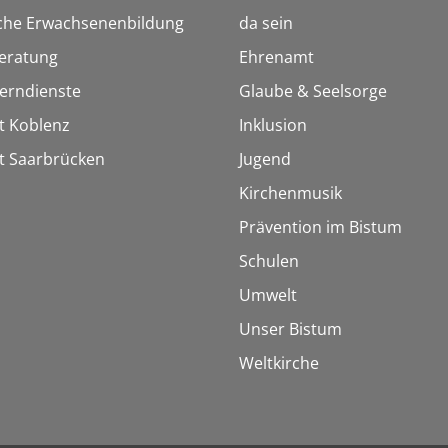
sche Erwachsenenbildung
da sein
eratung
Ehrenamt
Lerndienste
Glaube & Seelsorge
t Koblenz
Inklusion
t Saarbrücken
Jugend
Kirchenmusik
Prävention im Bistum
Schulen
Umwelt
Unser Bistum
Weltkirche