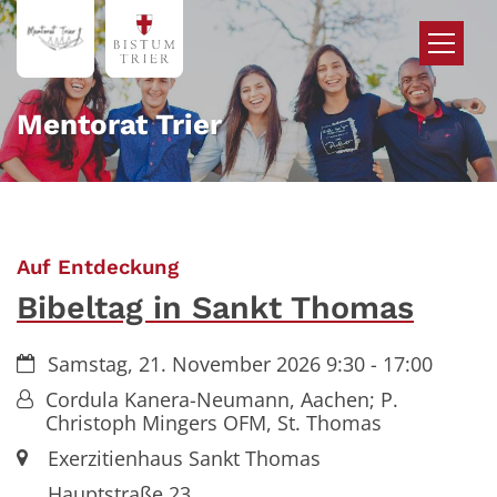
Zum Inhalt springen
Mentorat Trier
:
Auf Entdeckung
Bibeltag in Sankt Thomas
Datum:
Samstag, 21. November 2026 9:30 - 17:00
Von:
Cordula Kanera-Neumann, Aachen; P.
Christoph Mingers OFM, St. Thomas
Ort:
Exerzitienhaus Sankt Thomas
Hauptstraße 23