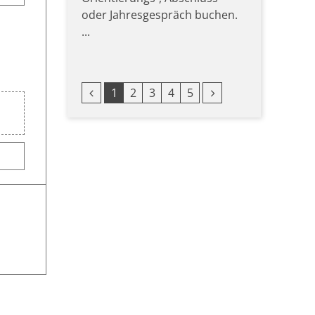
oder Jahresgespräch buchen.
...
Vorherige Seite
Nächste Seite
1
2
3
4
5