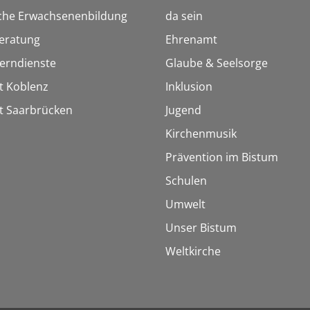
sche Erwachsenenbildung
da sein
eratung
Ehrenamt
Lerndienste
Glaube & Seelsorge
t Koblenz
Inklusion
t Saarbrücken
Jugend
Kirchenmusik
Prävention im Bistum
Schulen
Umwelt
Unser Bistum
Weltkirche