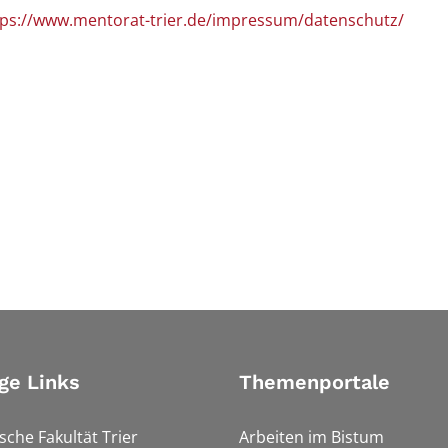
tps://www.mentorat-trier.de/impressum/datenschutz/
ge Links
Themenportale
sche Fakultät Trier
Arbeiten im Bistum