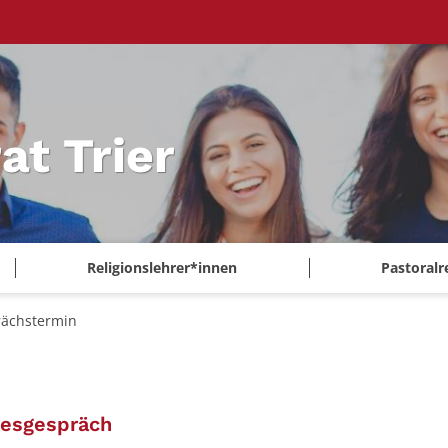
at Trier
Religionslehrer*innen
Pastoralr
ächstermin
:
resgespräch