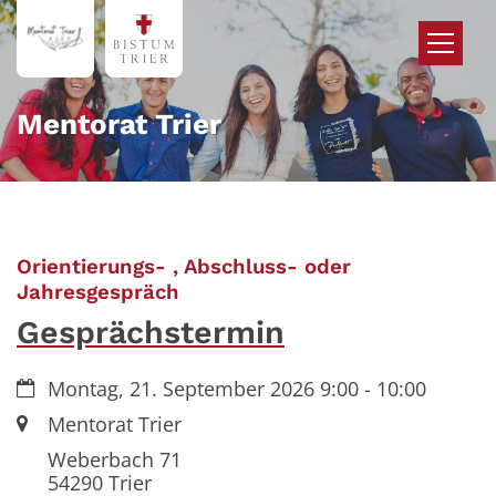
Zum Inhalt springen
Mentorat Trier
Orientierungs- , Abschluss- oder
:
Jahresgespräch
Gesprächstermin
Datum:
Montag, 21. September 2026 9:00 - 10:00
Ort:
Mentorat Trier
Weberbach 71
54290
Trier