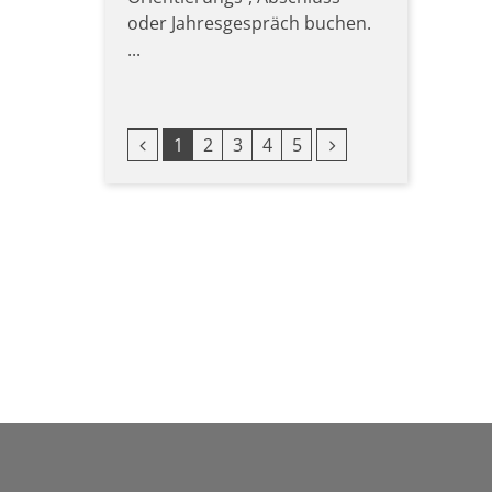
oder Jahresgespräch buchen.
...
Vorherige Seite
Nächste Seite
1
2
3
4
5