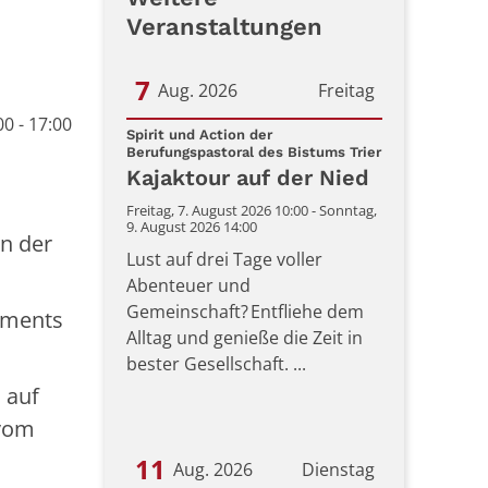
Veranstaltungen
7
Aug. 2026
Freitag
0 - 17:00
Datum: 7. August 2026
Spirit und Action der
:
Berufungspastoral des Bistums Trier
Kajaktour auf der Nied
Freitag, 7. August 2026 10:00 - Sonntag,
9. August 2026 14:00
n der
Lust auf drei Tage voller
Abenteuer und
Gemeinschaft? Entfliehe dem
ements
Alltag und genieße die Zeit in
bester Gesellschaft. ...
 auf
 vom
11
Aug. 2026
Dienstag