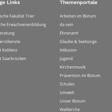
ge Links
Themenportale
sche Fakultät Trier
Arbeiten im Bistum
sche Erwachsenenbildung
da sein
eratung
Ehrenamt
Lerndienste
Glaube & Seelsorge
t Koblenz
Inklusion
t Saarbrücken
Jugend
Kirchenmusik
Prävention im Bistum
Schulen
Umwelt
Unser Bistum
Weltkirche